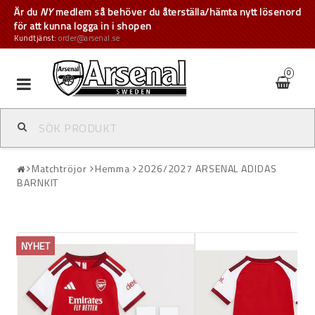
Är du
NY
medlem så behöver du återställa/hämta nytt lösenord
för att kunna logga in i shopen
Kundtjänst:
order@arsenal.se
0
Toggle
navigation
Matchtröjor
Hemma
2026/2027 ARSENAL ADIDAS
BARNKIT
NYHET