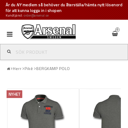
Är du
NY
medlem så behöver du återställa/hämta nytt lösenord
för att kunna logga in i shopen
Kundtjänst:
order@arsenal.se
0
Toggle
navigation
Herr
Piké
BERGKAMP POLO
NYHET