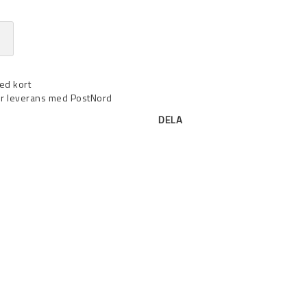
ed kort
r leverans med PostNord
DELA