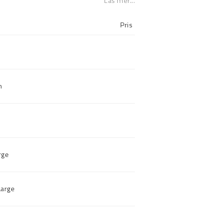
Läs mer...
Pris
m
rge
Large