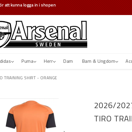
r att kunna logga in i shopen
didas
Puma
Herr
Dam
Barn & Ungdom
Ac
O TRAINING SHIRT - ORANGE
2026/202
TIRO TRA