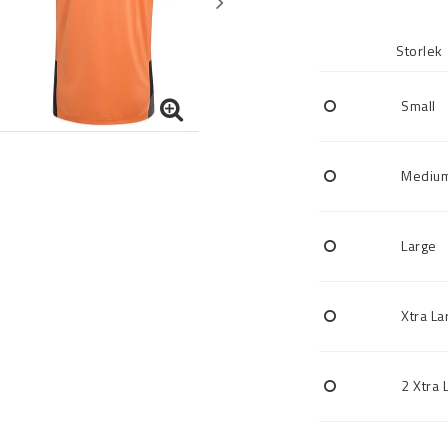
Storlek
Small
Mediu
Large
Xtra La
2 Xtra 