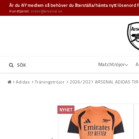
Är du
NY
medlem så behöver du återställa/hämta nytt lösenord fö
Kundtjänst:
order@arsenal.se
Matchtröjor
A
SÖK
Adidas
Träningströjor
2026/2027 ARSENAL ADIDAS TIR
NYHET