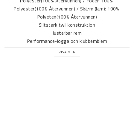
Polyester(100% Återvunnen) / Foder: 100% 
Polyester(100% Återvunnen) / Skärm (lam): 100% 
Polyeten(100% Återvunnen)
Slitstark twillkonstruktion
Justerbar rem
Performance-logga och klubbemblem
Produktfärg: Better Scarlet / White
VISA MER