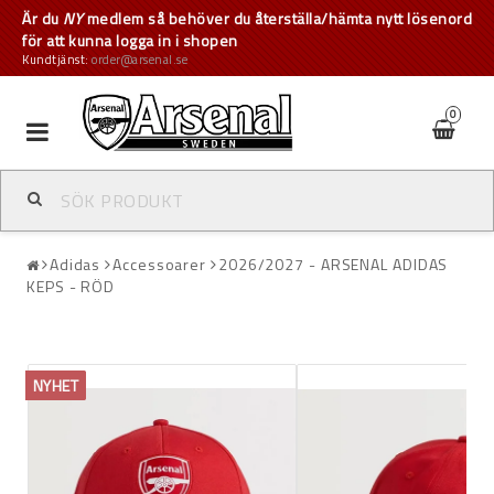
Är du
NY
medlem så behöver du återställa/hämta nytt lösenord
för att kunna logga in i shopen
Kundtjänst:
order@arsenal.se
0
Toggle
navigation
Adidas
Accessoarer
2026/2027 - ARSENAL ADIDAS
KEPS - RÖD
NYHET